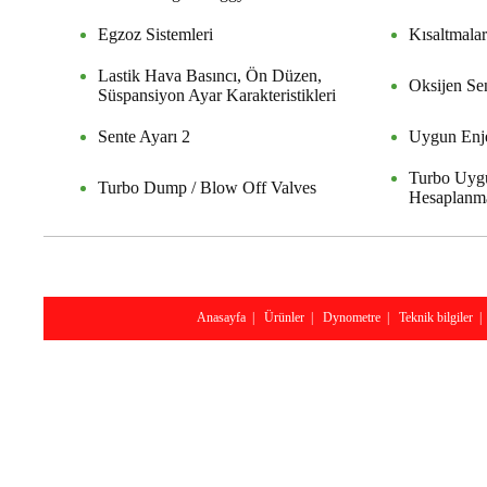
Egzoz Sistemleri
Kısaltmalar
Lastik Hava Basıncı, Ön Düzen,
Oksijen Se
Süspansiyon Ayar Karakteristikleri
Sente Ayarı 2
Uygun Enje
Turbo Uygu
Turbo Dump / Blow Off Valves
Hesaplanm
Anasayfa
|
Ürünler
|
Dynometre
|
Teknik bilgiler