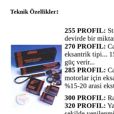
:
Teknik Özellikler
255 PROFIL:
St
devirde bir miktar
270 PROFIL:
Ca
eksantrik tipi...
güç verir...
285 PROFIL:
Ca
motorlar için eks
%15-20 arasi ekst
300 PROFIL:
Ral
320 PROFIL:
Ya
şekilde yenilenmiş