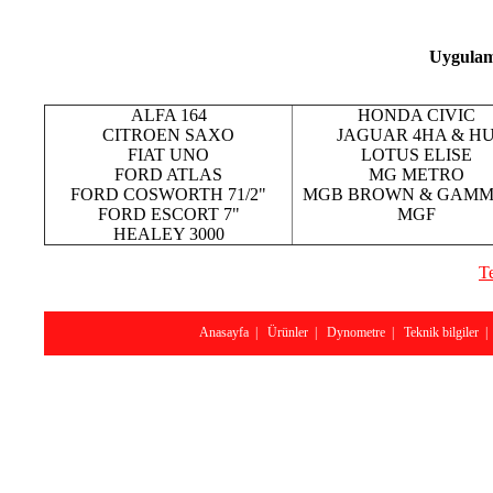
Uygulama
ALFA 164
HONDA CIVIC
CITROEN SAXO
JAGUAR 4HA & H
FIAT UNO
LOTUS ELISE
FORD ATLAS
MG METRO
FORD COSWORTH 71/2"
MGB BROWN & GAM
FORD ESCORT 7"
MGF
HEALEY 3000
Te
Anasayfa
|
Ürünler
|
Dynometre
|
Teknik bilgiler