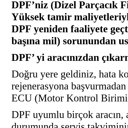
DPF’niz (Dizel Parçacık Fil
Yüksek tamir maliyetleriy
DPF yeniden faaliyete geç
başına mil) sorunundan u
DPF’ yi aracınızdan çıkar
Doğru yere geldiniz, hata k
rejenerasyona başvurmadan 
ECU (Motor Kontrol Birimi) i
DPF uyumlu birçok aracın, 
durumunda servis takviminin