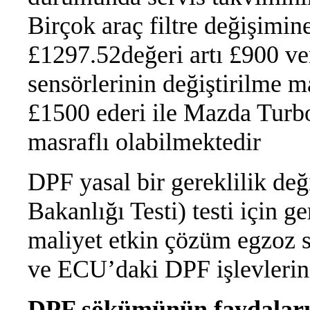
Birçok araç filtre değişimin
£1297.52değeri artı £900 ver
sensörlerinin değiştirilme 
£1500 ederi ile Mazda Turbo
masraflı olabilmektedir
DPF yasal bir gereklilik de
Bakanlığı Testi) testi için g
maliyet etkin çözüm egzoz 
ve ECU’daki DPF işlevlerini
DPF sökümünün faydaları