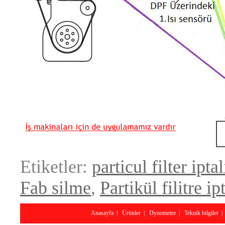
Etiketler:
particul filter iptal
Fab silme
,
Partikül filitre ipt
Anasayfa
|
Ürünler
|
Dynometre
|
Teknik bilgiler