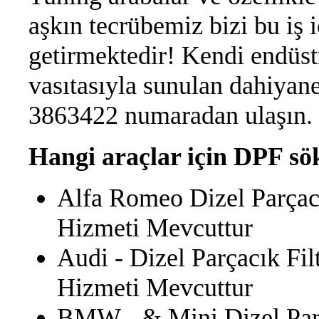
aşkın tecrübemiz bizi bu iş i
getirmektedir! Kendi endüst
vasıtasıyla sunulan dahiyan
3863422 numaradan ulaşın
Hangi araçlar için DPF sö
Alfa Romeo Dizel Parçacı
Hizmeti Mevcuttur
Audi - Dizel Parçacık Fi
Hizmeti Mevcuttur
BMW - & Mini Dizel Parça