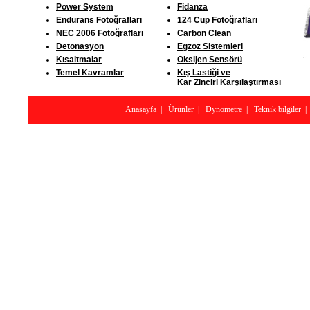
Power System
Fidanza
Endurans Fotoğrafları
124 Cup Fotoğrafları
NEC 2006 Fotoğrafları
Carbon Clean
Detonasyon
Egzoz Sistemleri
Kısaltmalar
Oksijen Sensörü
Temel Kavramlar
Kış Lastiği ve
Kar Zinciri Karşılaştırması
Anasayfa
|
Ürünler
|
Dynometre
|
Teknik bilgiler